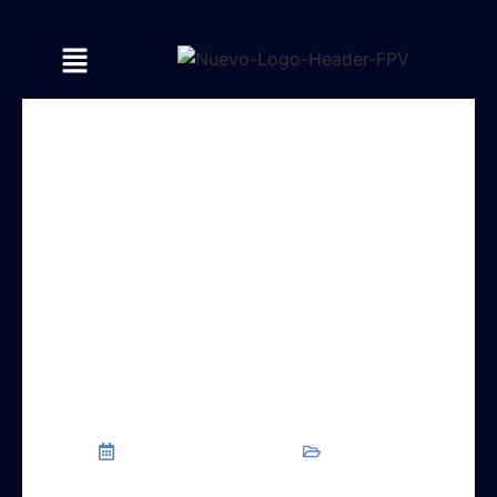
El Cuidado Basado en
Medición como un
catalizador para la
adaptación y la
flexibilidad
Sin
6 de junio de 2025
categoría