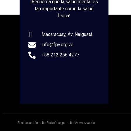
¡Recuerda que la salud mental es
tan importante como la salud
física!
Macaracuay, Av. Naiguatá
info@fpv.org.ve
+58 212 256 4277
Federación de Psicólogos de Venezuela