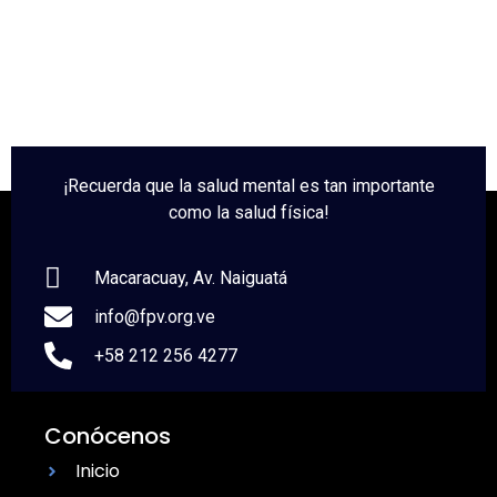
l
e
s
o
l
a
¡Recuerda que la salud mental es tan importante
como la salud física!
Macaracuay, Av. Naiguatá
info@fpv.org.ve
+58 212 256 4277
Conócenos
Inicio